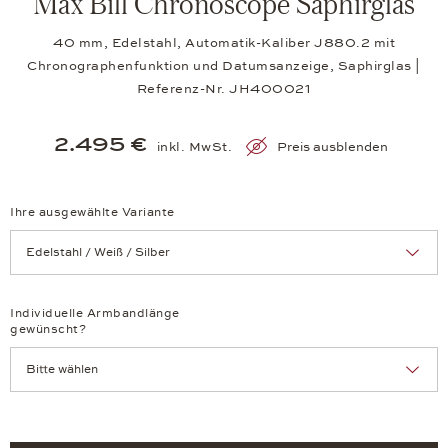
Max Bill Chronoscope Saphirglas
40 mm, Edelstahl, Automatik-Kaliber J880.2 mit
Chronographenfunktion und Datumsanzeige, Saphirglas |
Referenz-Nr. JH400021
2.495 €
inkl. MwSt.
Preis ausblenden
Ihre ausgewählte Variante
Achtung: Die Seite lädt neu, wenn Sie eine Auswahl treffen.
Individuelle Armbandlänge
gewünscht?