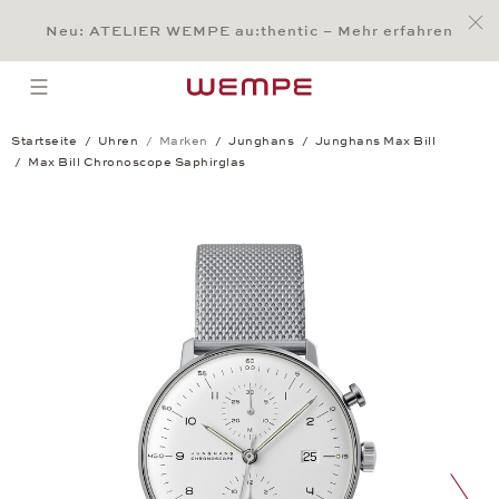
Jump to:
Main Content
Main Menu
Search
Footer
Neu: ATELIER WEMPE au:thentic – Mehr erfahren
SUCHE
open menu
Startseite
Uhren
Marken
Junghans
Junghans Max Bill
Max Bill Chronoscope Saphirglas
Max Bill Chronoscope Saphirglas