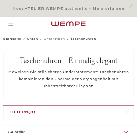
Jump to:
Main Content
Main Menu
Search
Footer
Neu: ATELIER WEMPE au:thentic – Mehr erfahren
SUCHE
open menu
Startseite
Uhren
Uhrentypen
Taschenuhren
Taschenuhren – Einmalig elegant
Beweisen Sie stilsicheres Understatement: Taschenuhren
kombinieren den Charme der Vergangenheit mit
unbestreitbarer Eleganz.
FILTERN
(0)