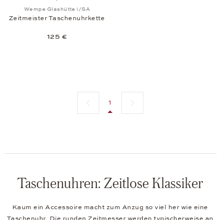
Auf die Wunschliste: Wempe Glashütte i/SA, Zeitme
Wempe Glashütte i/SA
Zeitmeister Taschenuhrkette
125 €
Vorherige Seite
Nächste Seite
1
Taschenuhren: Zeitlose Klassiker
Kaum ein Accessoire macht zum Anzug so viel her wie eine
Taschenuhr. Die runden Zeitmesser werden typischerweise an