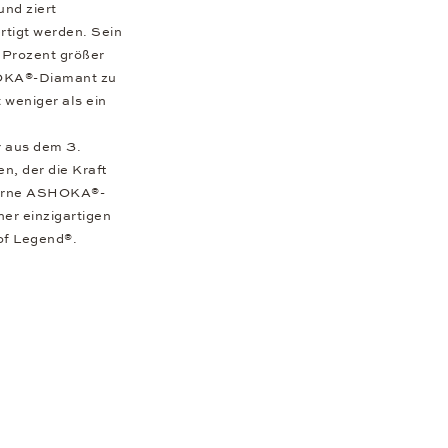
nd ziert
rtigt werden. Sein
 Prozent größer
HOKA®-Diamant zu
 weniger als ein
 aus dem 3.
n, der die Kraft
oderne ASHOKA®-
er einzigartigen
 of Legend®.