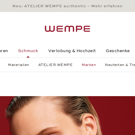
Neu: ATELIER WEMPE au:thentic – Mehr erfahren
Main Content
Main Menu
Search
Footer
hren
Schmuck
Verlobung & Hochzeit
Geschenke
Materialien
ATELIER WEMPE
Marken
Neuheiten & Tr