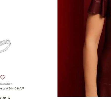
ation, Ohrstecker Wempe x ASHOKA® , 9.745 €
Auf die Wunschliste: Collaboration, Ring Wempe x ASHOKA® , 9.99
aboration
pe x ASHOKA®
995 €