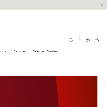
Wunschliste
Mein Konto
Standorte
Ware
ends
Service
Selected Stories