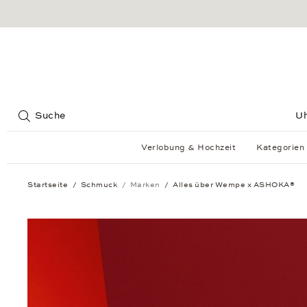
Jump to:
Suche
U
Verlobung & Hochzeit
Kategorien
Startseite
Schmuck
Marken
Alles über Wempe x ASHOKA®