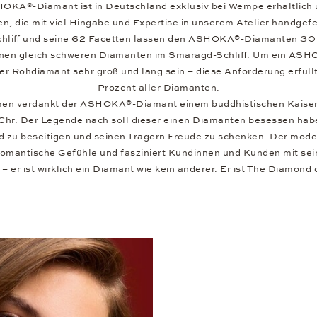
OKA®-Diamant ist in Deutschland exklusiv bei Wempe erhältlich u
, die mit viel Hingabe und Expertise in unserem Atelier handgefe
Schliff und seine 62 Facetten lassen den ASHOKA®-Diamanten 30
einen gleich schweren Diamanten im Smaragd-Schliff. Um ein AS
r Rohdiamant sehr groß und lang sein – diese Anforderung erfüllt
Prozent aller Diamanten.
en verdankt der ASHOKA®-Diamant einem buddhistischen Kaiser
Chr. Der Legende nach soll dieser einen Diamanten besessen habe
id zu beseitigen und seinen Trägern Freude zu schenken. Der m
omantische Gefühle und fasziniert Kundinnen und Kunden mit sein
– er ist wirklich ein Diamant wie kein anderer. Er ist The Diamond