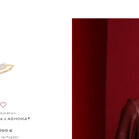
Video
Player
ration, Anhänger Wempe x ASHOKA® , 4.995 €
Auf die Wunschliste: Collaboration, Ring Wempe x ASHOKA® , 5.29
aboration
pe x ASHOKA®
295 €
 verfügbar