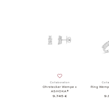
Auf die Wunschliste: Collabor
Collaboration
Coll
Ohrstecker Wempe x
Ring Wem
ASHOKA®
9.745 €
9.