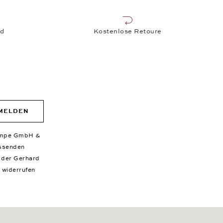
nd
Kostenlose Retoure
MELDEN
 Wempe GmbH &
assenden
r der Gerhard
 widerrufen