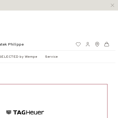
atek Philippe
Wunschliste
Mein Konto
Standorte
Ware
SELECTED by Wempe
Service