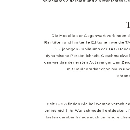
ablesbares Zifferblatt und ein stoßfestes 
T
Die Modelle der Gegenwart verbinden di
Raritäten und limitierte Editionen wie die 
55-jährigen Jubiläums der TAG Heuer 
dynamische Persönlichkeit. Geschmackvolle 
das wie das der ersten Autavia ganz im Zei
mit Säulenradmechanismus und v
chrono
Seit 1953 finden Sie bei Wempe verschie
online nicht Ihr Wunschmodell entdecken, f
bieten darüber hinaus auch umfangreiche