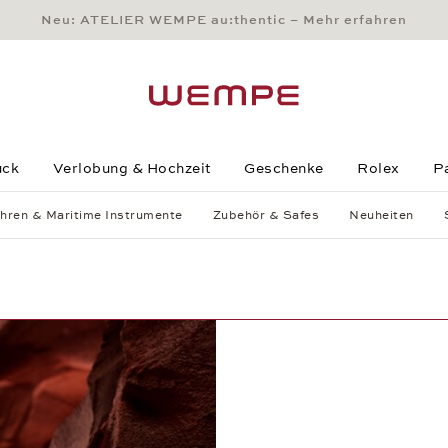
Neu: ATELIER WEMPE au:thentic – Mehr erfahren
Main Content
Main Menu
Search
Footer
uck
Verlobung & Hochzeit
Geschenke
Rolex
P
hren & Maritime Instrumente
Zubehör & Safes
Neuheiten