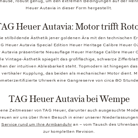
Gehäuse, robust genug, um den extremen Bedingungen auf der Ren
Heuer Autavia in dieser Form hergestellt.
AG Heuer Autavia: Motor trifft Rot
e stilbildende Ästhetik jener goldenen Ära mit den technischen 
TAG Heuer Autavia Special Edition Heuer Heritage Calibre Heuer 02.
Autavia präsentierte Neuauflage Heuer Heritage Calibre Heuer 
Vintage-Ästhetik spiegelt das großflächige, schwarze Zifferblatt
chen der intuitiven Ablesbarkeit steht. Topmodern ist hingegen 
ertikaler Kupplung, das beiden als mechanischer Motor dient. M
meterzertifizierte Uhrwerk eine Gangreserve von circa 80 Stund
TAG Heuer Autavia bei Wempe
dene Zeitmesser von TAG Heuer, darunter auch ausgesuchte Model
reuen wir uns über Ihren Besuch in einer unserer Niederlassungen.
n
Service rund um Ihre Armbanduhr
an – vom Tausch des Uhrenband
zur kompletten Revision.