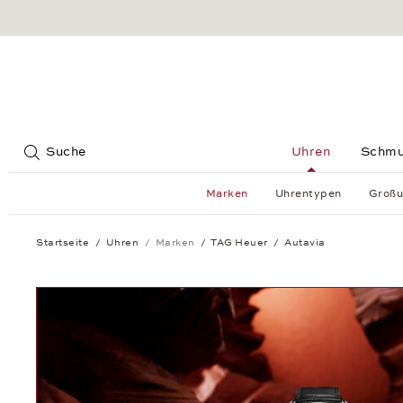
Jump to:
Suche
Uhren
Schm
Marken
Uhrentypen
Großu
Startseite
Uhren
Marken
TAG Heuer
Autavia