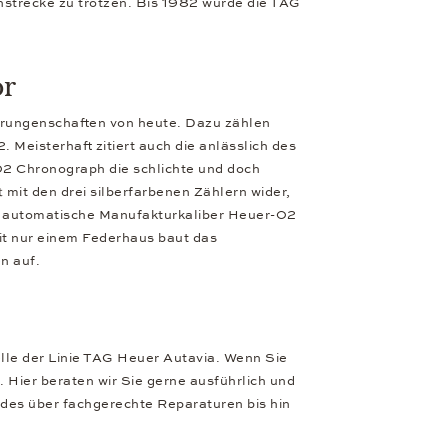
nstrecke zu trotzen. Bis 1982 wurde die TAG
or
Errungenschaften von heute. Dazu zählen
 Meisterhaft zitiert auch die anlässlich des
02 Chronograph die schlichte und doch
 mit den drei silberfarbenen Zählern wider,
das automatische Manufakturkaliber Heuer-02
it nur einem Federhaus baut das
en auf.
le der Linie TAG Heuer Autavia. Wenn Sie
 Hier beraten wir Sie gerne ausführlich und
es über fachgerechte Reparaturen bis hin