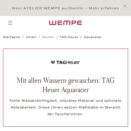
Jump to:
Main Content
Main Menu
Search
Footer
Neu: ATELIER WEMPE au:thentic – Mehr erfahren
SUCHE
open menu
Startseite
Uhren
Marken
TAG Heuer
Aquaracer
Mit allen Wassern gewaschen: TAG
Heuer Aquaracer
Hohe Wasserdichtigkeit, robustes Material und optimale
Ablesbarkeit: Diese Uhren setzen Maßstäbe im Bereich
der Taucheruhren.