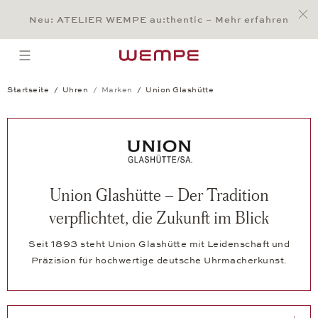
Jump to:
Main Content
Main Menu
Search
Footer
Neu: ATELIER WEMPE au:thentic – Mehr erfahren
SUCHE
open menu
Startseite
Uhren
Marken
Union Glashütte
Union Glashütte – Der Tradition
verpflichtet, die Zukunft im Blick
Seit 1893 steht Union Glashütte mit Leidenschaft und
Präzision für hochwertige deutsche Uhrmacherkunst.