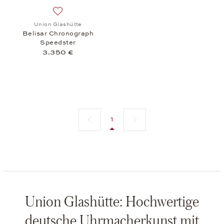
Auf die Wunschliste: Union Glashütte, Belisar Chr
Union Glashütte
Belisar Chronograph
Speedster
3.350 €
Vorherige Seite
Nächste Seite
1
Union Glashütte: Hochwertige
deutsche Uhrmacherkunst mit