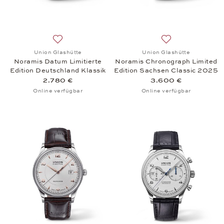
Auf die Wunschliste: Union Glashütte, Noramis Dat
Auf die Wunschlis
Union Glashütte
Union Glashütte
Noramis Datum Limitierte
Noramis Chronograph Limited
Edition Deutschland Klassik
Edition Sachsen Classic 2025
2024
2.780 €
3.600 €
Online verfügbar
Online verfügbar