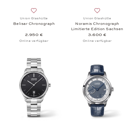
Auf die Wunschliste: Union Glashütte, Belisar Chr
Auf die Wunschlis
Union Glashütte
Union Glashütte
Belisar Chronograph
Noramis Chronograph
Limitierte Edition Sachsen
Classic 2023
2.950 €
3.600 €
Online verfügbar
Online verfügbar