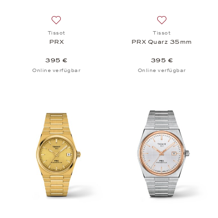
Auf die Wunschliste: Tissot, PRX, 395 €
Auf die Wunschli
Tissot
Tissot
PRX
PRX Quarz 35mm
395 €
395 €
Online verfügbar
Online verfügbar