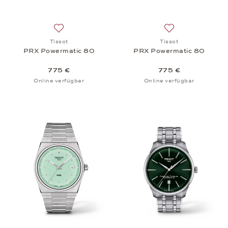
Auf die Wunschliste: Tissot, PRX Powermatic 80, 7
Auf die Wunschlis
Tissot
Tissot
PRX Powermatic 80
PRX Powermatic 80
775 €
775 €
Online verfügbar
Online verfügbar