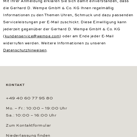
Mit Ihrer Anmeldung erklären Sie sich damit einverstanden, dass
die Gerhard D. Wempe GmbH & Co. KG Ihnen regelmäßig
Informationen zu den Themen Uhren, Schmuck und dazu passenden
Serviceleistungen per E-Mail zuschickt. Diese Einwilligung kann
jederzeit gegenüber der Gerhard D. Wempe GmbH & Co. KG
(
kundenservice@wempe.com
) oder am Ende jeder E-Mail
widerrufen werden. Weitere Informationen zu unseren
Datenschutzhinweisen
.
KONTAKT
+49 40 60 77 95 80
Mo. – Fr.: 10:00 – 19:00 Uhr
Sa.: 10:00 – 16:00 Uhr
Zum Kontaktformular
Niederlassung finden