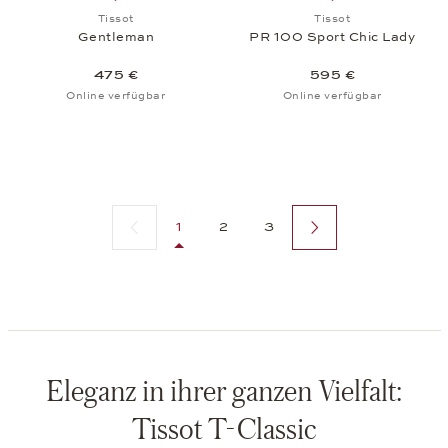
Auf die Wunschliste: Tissot, Gentleman, 475 €
Auf die Wunschlis
Tissot
Tissot
Gentleman
PR 100 Sport Chic Lady
475 €
595 €
Online verfügbar
Online verfügbar
Vorherige Seite
Nächste Seite
1
2
3
Eleganz in ihrer ganzen Vielfalt:
Tissot T-Classic