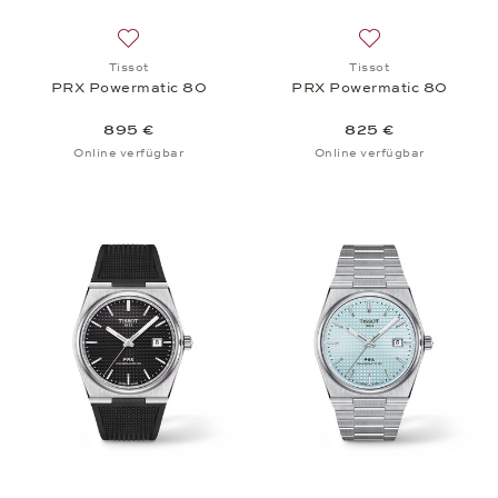
Auf die Wunschliste: Tissot, PRX Powermatic 80, 
Auf die Wunschlis
Tissot
Tissot
PRX Powermatic 80
PRX Powermatic 80
895 €
825 €
Online verfügbar
Online verfügbar