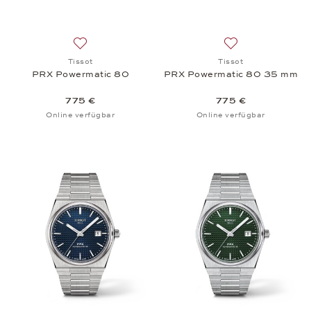
Auf die Wunschliste: Tissot, PRX Powermatic 80, 7
Auf die Wunschli
Tissot
Tissot
PRX Powermatic 80
PRX Powermatic 80 35 mm
775 €
775 €
Online verfügbar
Online verfügbar