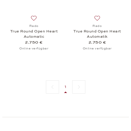
Auf die Wunschliste: Rado, True Round Open Heart
Auf die Wunschlis
Rado
Rado
True Round Open Heart
True Round Open Heart
Automatic
Automatik
2.750 €
2.750 €
Online verfügbar
Online verfügbar
Vorherige Seite
Nächste Seite
1