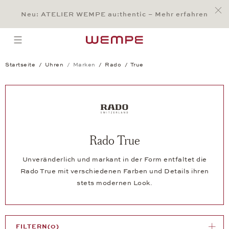
Jump to:
Main Content
Main Menu
Search
Footer
Neu: ATELIER WEMPE au:thentic – Mehr erfahren
SUCHE
open menu
Startseite
Uhren
Marken
Rado
True
Rado True
Unveränderlich und markant in der Form entfaltet die
Rado True mit verschiedenen Farben und Details ihren
stets modernen Look.
FILTERN
(0)