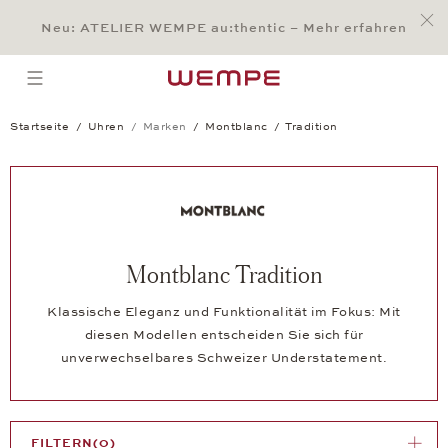
Jump to:
Main Content
Main Menu
Search
Footer
Neu: ATELIER WEMPE au:thentic – Mehr erfahren
SUCHE
open menu
Startseite
Uhren
Marken
Montblanc
Tradition
Montblanc Tradition
Klassische Eleganz und Funktionalität im Fokus: Mit
diesen Modellen entscheiden Sie sich für
unverwechselbares Schweizer Understatement.
FILTERN
(0)