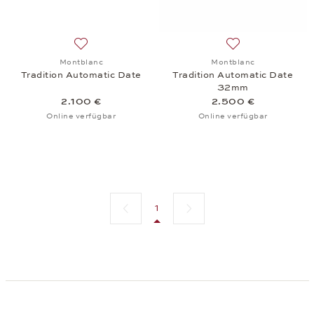
Auf die Wunschliste: Montblanc, Tradition Automati
Auf die Wunschlis
Montblanc
Montblanc
Tradition Automatic Date
Tradition Automatic Date
32mm
2.100 €
2.500 €
Online verfügbar
Online verfügbar
Vorherige Seite
Nächste Seite
1