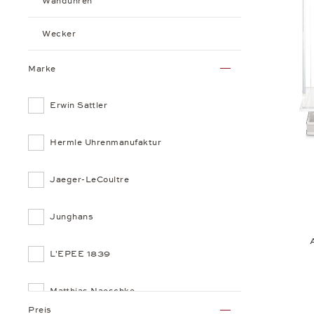
Wanduhren
Wecker
Marke
Erwin Sattler
Hermle Uhrenmanufaktur
Jaeger-LeCoultre
Junghans
L'EPEE 1839
Matthias Naeschke
Preis