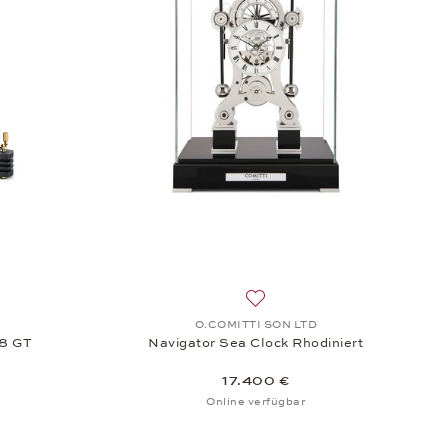
GT, 24.100 €
unschliste: Matthias Naeschke, Matthias Naeschke NT 8 GT, 24.100 
Auf die Wunschliste: O.COMIT
O.COMITTI SON LTD
 8 GT
Navigator Sea Clock Rhodiniert
17.400 €
Online verfügbar