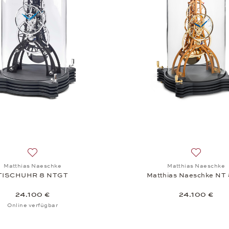
Auf die Wunschliste: Matthias Naeschke, TISCHUHR 8 NT
Auf die W
Matthias Naeschke
Matthias Naeschke
TISCHUHR 8 NTGT
Matthias Naeschke NT
24.100 €
24.100 €
Online verfügbar