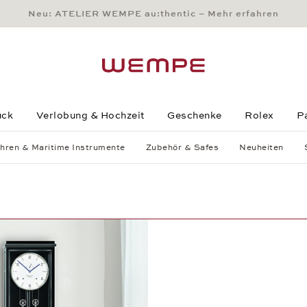
Neu: ATELIER WEMPE au:thentic – Mehr erfahren
Main Content
Main Menu
Search
Footer
uck
Verlobung & Hochzeit
Geschenke
Rolex
P
hren & Maritime Instrumente
Zubehör & Safes
Neuheiten