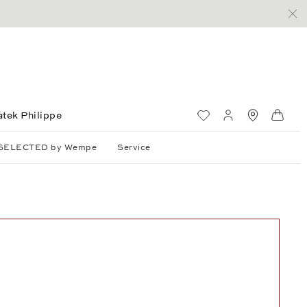
atek Philippe
Wunschliste
Mein Konto
Standorte
Ware
SELECTED by Wempe
Service