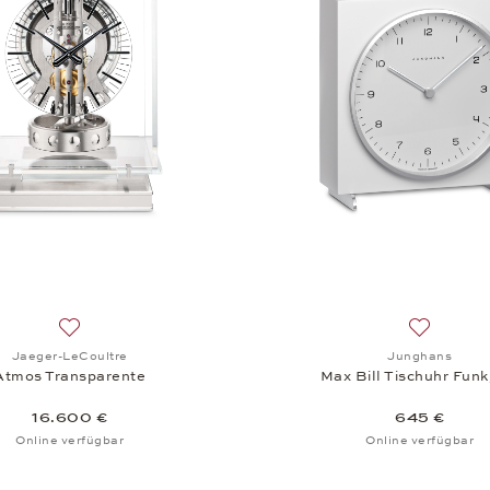
Auf die Wunschliste: Jaeger-LeCoultre, Atmos Transparent
Auf die W
Jaeger-LeCoultre
Junghans
Atmos Transparente
Max Bill Tischuhr Fun
16.600 €
645 €
Online verfügbar
Online verfügbar