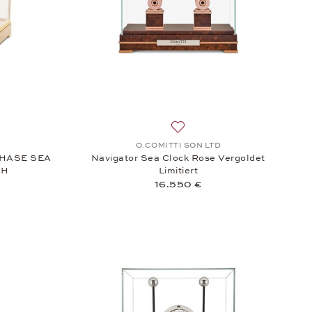
K EDELSTAHL, 11.350 €
Wunschliste: Sinclair Harding, JOHN HARRISSON MOONPHASE SEA
Auf die Wunschliste: O.COMIT
O.COMITTI SON LTD
HASE SEA
Navigator Sea Clock Rose Vergoldet
SH
Limitiert
16.550 €