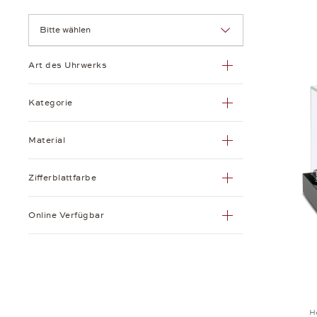
O.COMITTI SON LTD
Bitte wählen
QLOCKTWO
Art des Uhrwerks
Sinclair Harding
Kategorie
Wempe Glashütte i/SA
Material
Zifferblattfarbe
Online Verfügbar
H