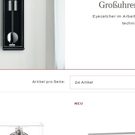
Großuhren 
Eyecatcher im Arbei
techn
Artikel pro Seite:
NEU