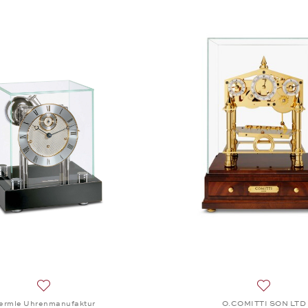
Auf die Wunschliste: Hermle Uhrenmanufaktur, Tischuhr Sc
Auf die 
ermle Uhrenmanufaktur
O.COMITTI SON LTD