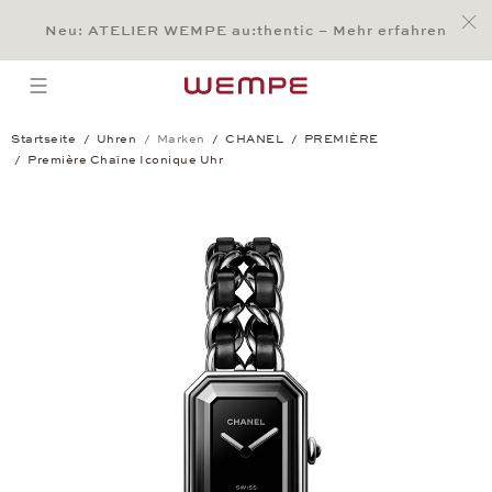
Jump to:
Main Content
Main Menu
Search
Footer
Neu: ATELIER WEMPE au:thentic – Mehr erfahren
SUCHE
open menu
Startseite
Uhren
Marken
CHANEL
PREMIÈRE
Première Chaîne Iconique Uhr
Première Chaîne Iconique Uhr