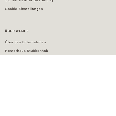
Sicherheit Ihrer Bestellung
Cookie-Einstellungen
ÜBER WEMPE
Über das Unternehmen
Kontorhaus Stubbenhuk
Karriere
Publikationen
Presse
Datenschutzerklärung
AGB
Impressum
Transparenzhinweis KI