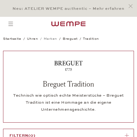
Jump to:
Main Content
Main Menu
Search
Footer
Neu: ATELIER WEMPE au:thentic – Mehr erfahren
SUCHE
open menu
Startseite
Uhren
Marken
Breguet
Tradition
Breguet Tradition
Technisch wie optisch echte Meisterstücke – Breguet
Tradition ist eine Hommage an die eigene
Unternehmensgeschichte.
FILTERN
(0)