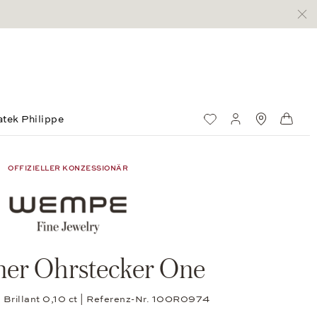
atek Philippe
Wunschliste
Mein Konto
Standorte
Ware
OFFIZIELLER KONZESSIONÄR
ner Ohrstecker One
1 Brillant 0,10 ct | Referenz-Nr. 10OR0974