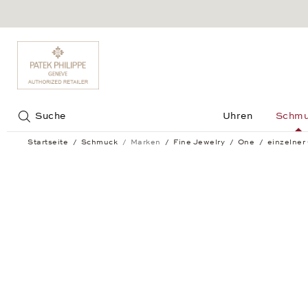
Jump to:
Suche
Uhren
Schm
Startseite
Schmuck
Marken
Fine Jewelry
One
einzelner
einzelner Ohrstecker One