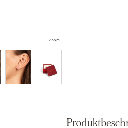
Zoom
05
06
Produktbesch