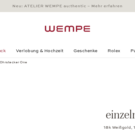
Neu: ATELIER WEMPE au:thentic – Mehr erfahren
Main Content
Main Menu
Search
Footer
uck
Verlobung & Hochzeit
Geschenke
Rolex
P
 Ohrstecker One
einzel
18k Weißgold, 