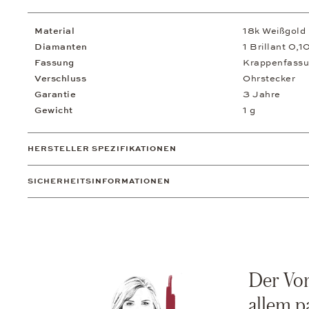
Material
18k Weißgold
Diamanten
1 Brillant 0,10
Fassung
Krappenfass
Verschluss
Ohrstecker
Garantie
3 Jahre
Gewicht
1 g
HERSTELLER SPEZIFIKATIONEN
SICHERHEITSINFORMATIONEN
Der Vort
allem p