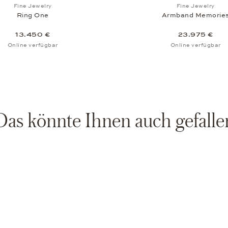
Auf die Wunschliste: Fine Jewelry, Ring One, 13.450 €
Auf die W
Fine Jewelry
Fine Jewelry
Ring One
Armband Memorie
13.450 €
23.975 €
Online verfügbar
Online verfügbar
Das könnte Ihnen auch gefalle