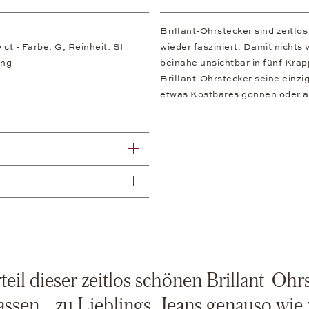
Brillant-Ohrstecker sind zeitl
 ct - Farbe: G, Reinheit: SI
wieder fasziniert. Damit nichts 
ung
beinahe unsichtbar in fünf Krap
Brillant-Ohrstecker seine einzig
etwas Kostbares gönnen oder a
eil dieser zeitlos schönen Brillant-Ohrst
assen - zu Lieblings-Jeans genauso wie