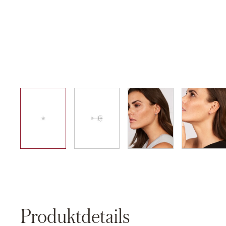
01
02
03
04
Produktdetails