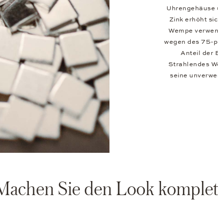
Uhrengehäuse u
Zink erhöht si
Wempe verwend
wegen des 75-p
Anteil der
Strahlendes We
seine unverwe
Machen Sie den Look komplet