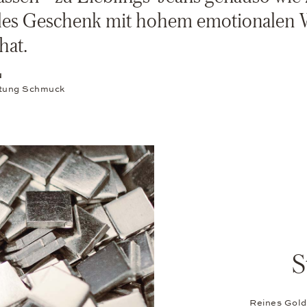
les Geschenk mit hohem emotionalen W
hat.
N
itung Schmuck
S
Reines Gold