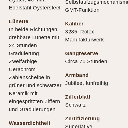
Selbstaufzugsmechanism
Edelstahl Oystersteel
GMT-Funktion
Lünette
Kaliber
In beide Richtungen
3285, Rolex
drehbare Lünette mit
Manufakturwerk
24-Stunden-
Graduierung.
Gangreserve
Zweifarbige
Circa 70 Stunden
Cerachrom-
Armband
Zahlenscheibe in
Jubilee, fünfreihig
grüner und schwarzer
Keramik mit
Zifferblatt
eingespritzten Ziffern
Schwarz
und Graduierungen
Zertifizierung
Wasserdichtheit
Superlative