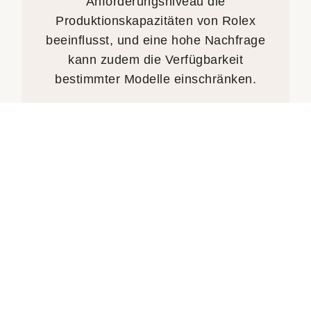
Anforderungsniveau die
Produktionskapazitäten von Rolex
beeinflusst, und eine hohe Nachfrage
kann zudem die Verfügbarkeit
bestimmter Modelle einschränken.
Die neuen Rolex Armbanduhren sind
ausschließlich bei offiziellen
Fachhändlern erhältlich. Diese werden
regelmäßig beliefert und entscheiden
unabhängig, an welchen Kunden sie
welche Uhr verkaufen.
Wempe ist stolz, Teil des weltweiten
Netzwerks offizieller Rolex
Fachhändler zu sein. Wir können Ihnen