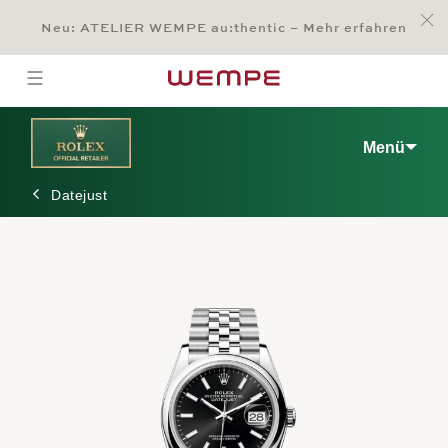
Jump to:
Main Content
Main Menu
Search
Footer
Neu: ATELIER WEMPE au:thentic – Mehr erfahren
SUCHE
open menu
Menü
Datejust