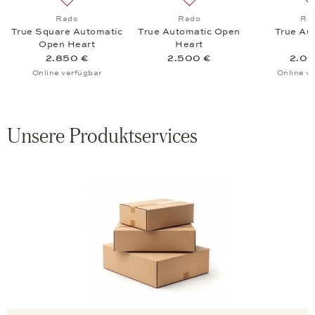
 Open Heart Automatik, 2.750 €
schliste: Rado, True Square Automatic Open Heart Diamonds Limited 
Auf die Wunschliste: Rado, True Square Automatic Op
Auf die Wunschliste: Rado,
Rado
Rado
Ra
c
True Square Automatic
True Automatic Open
True Au
Open Heart
Heart
2.850 €
2.500 €
2.00
Online verfügbar
Online v
Unsere Produktservices