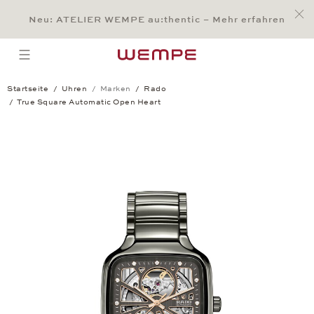
Jump to:
Main Content
Main Menu
Search
Footer
Neu: ATELIER WEMPE au:thentic – Mehr erfahren
SUCHE
open menu
Startseite
Uhren
Marken
Rado
True Square Automatic Open Heart
True Square Automatic Open Heart