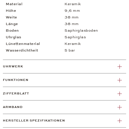
Material
Keramik
Höhe
9,6 mm
Weite
38 mm
Länge
38 mm
Boden
Saphirglasboden
Uhrglas
Saphirglas
Lünettenmaterial
Keramik
Wasserdichtheit
5 bar
UHRWERK
FUNKTIONEN
ZIFFERBLATT
ARMBAND
HERSTELLER SPEZIFIKATIONEN