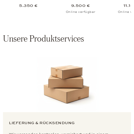
5.350 €
9.500 €
11.1
Online verfügbar
Online v
Unsere Produktservices
LIEFERUNG & RÜCKSENDUNG