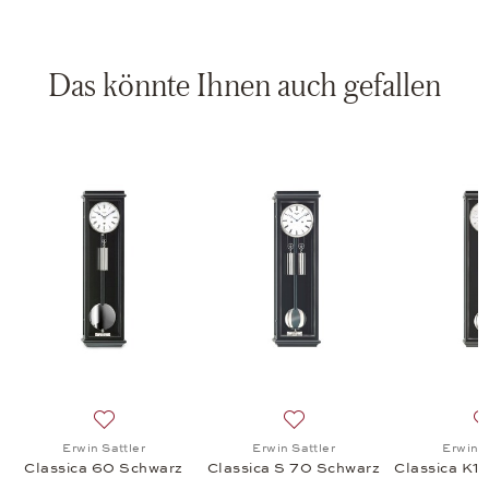
Das könnte Ihnen auch gefallen
us Metallica 100 Schwarz, 29.250 €
chliste: Erwin Sattler, Opus Metallica 100 Carbon, 29.250 €
Auf die Wunschliste: Erwin Sattler, Classica 60 Schwa
Auf die Wunschliste: Erwin 
Erwin Sattler
Erwin Sattler
Erwin S
Classica 60 Schwarz
Classica S 70 Schwarz
Classica K1