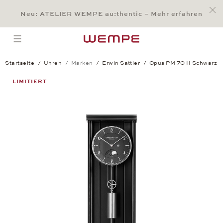
Jump to:
Main Content
Main Menu
Search
Footer
Neu: ATELIER WEMPE au:thentic – Mehr erfahren
SUCHE
open menu
Startseite
Uhren
Marken
Erwin Sattler
Opus PM 70 II Schwarz
Opus PM 70 II Schwarz
LIMITIERT