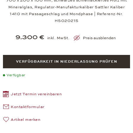
700 x 200 x 100 mm, schwarzes schleiflackiertes Holz mit
Mineralglas, Regulator-Manufakturkaliber Sattler Kaliber
1410 mit Passageschlag und Mondphase | Referenz-Nr.
HS020215
9.300 €
inkl. MwSt.
Preis ausblenden
VERFÜGBARKEIT IN NIEDERLASSUNG PRÜFEN
Verfügbar
Jetzt Termin vereinbaren
Kontaktformular
Artikel merken