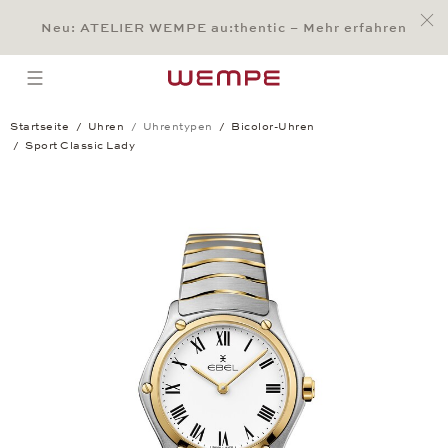
Jump to:
Main Content
Main Menu
Search
Footer
Neu: ATELIER WEMPE au:thentic – Mehr erfahren
SUCHE
open menu
Startseite
Uhren
Uhrentypen
Bicolor-Uhren
Sport Classic Lady
Sport Classic Lady