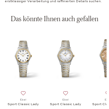
erstklassiger Verarbeitung und raffinierten Details suchen.
Das könnte Ihnen auch gefallen
ic Green Jade, 6.100 €
chliste: Ebel, Sport Classic Mint Blue, 2.950 €
Auf die Wunschliste: Ebel, Sport Classic Lady, 3.100 €
Auf die Wunschliste: Ebel, 
Ebel
Ebel
Eb
e
Sport Classic Lady
Sport Classic Lady
Sport Cla