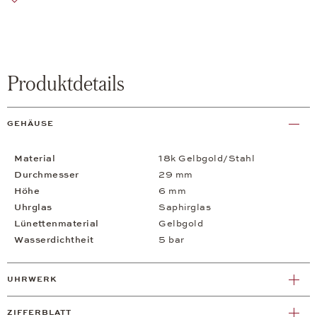
Produktdetails
GEHÄUSE
Material
18k Gelbgold/Stahl
Durchmesser
29 mm
Höhe
6 mm
Uhrglas
Saphirglas
Lünettenmaterial
Gelbgold
Wasserdichtheit
5 bar
UHRWERK
ZIFFERBLATT