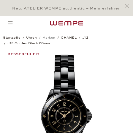
Jump to:
Main Content
Main Menu
Search
Footer
Neu: ATELIER WEMPE au:thentic – Mehr erfahren
SUCHE
open menu
Startseite
Uhren
Marken
CHANEL
J12
J12 Golden Black 28mm
J12 Golden Black 28mm
MESSENEUHEIT