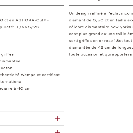
Un design raffiné à l'éclat in
50 ct en ASHOKA-Cut® -
diamant de 0,50 ct en taille ex
 pureté: IF/VVS/VS
célèbre diamantaire new-yorkai
cent plus grand qu'une taille é
serti griffes en or rose 18ct tou
diamantée de 42 cm de longueur
 griffes
toute occasion et qui apportera
 diamantée
queton
uthenticité Wempe et certificat
nternational
édiaire à 40 cm