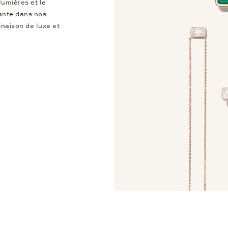
lumières et le
ante dans nos
naison de luxe et