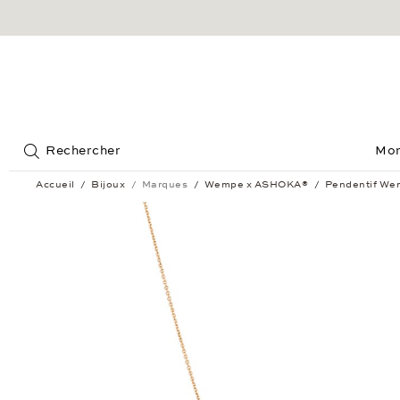
Jump to:
Rechercher
Mon
Accueil
Bijoux
Marques
Wempe x ASHOKA®
Pendentif W
Pendentif Wempe x ASHOKA®