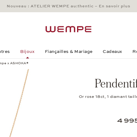
Nouveau : ATELIER WEMPE au:thentic – En savoir plus
Main Content
Main Menu
Search
Footer
tres
Bijoux
Fiançailles & Mariage
Cadeaux
R
empe x ASHOKA®
Pendent
Or rose 18ct, 1 diamant ta
4 99