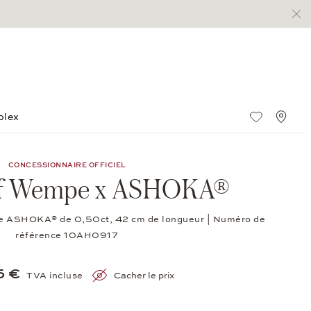
olex
Liste de s
Stan
CONCESSIONNAIRE OFFICIEL
if Wempe x ASHOKA®
ille ASHOKA® de 0,50ct, 42 cm de longueur | Numéro de
référence 10AH0917
5 €
TVA incluse
Cacher le prix