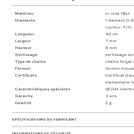
Matériau
or rose 18ct
Diamants
1 diamant 0,
couleur: F/G,
Longueur
42 cm
Largeur
7 mm
Hauteur
5 mm
Sertissage
sertissage sur
Type de chaîne
chaîne forçat
Fermoir
fermoir mous
Certificats
Certificat d’a
diamantaire i
Caractéristiques spéciales
Œillet interm
Garantie
3 ans
Gewicht
2 g
SPÉCIFICATIONS DU FABRICANT
INFORMATIONS DE SÉCURITÉ