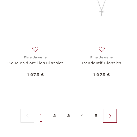
Ajouter à la liste de souhaits: Fine Jewelry, Boucles 
Ajouter à la liste
Fine Jewelry
Fine Jewelry
Boucles d'oreilles Classics
Pendentif Classics
1 975 €
1 975 €
Page précédente
Page suivante
1
2
3
4
5