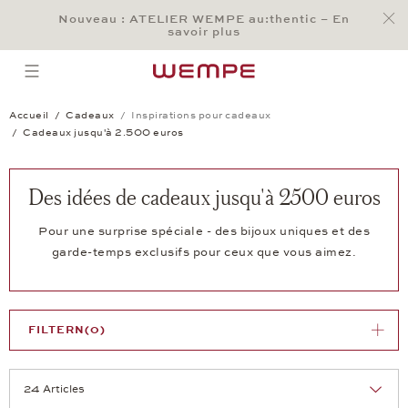
Jump to:
Nouveau : ATELIER WEMPE au:thentic – En
Main Content
Main Menu
Search
Footer
savoir plus
RECHERCHER
open menu
Accueil
Cadeaux
Inspirations pour cadeaux
Cadeaux jusqu'à 2.500 euros
Des idées de cadeaux jusqu'à 2500 euros
Pour une surprise spéciale - des bijoux uniques et des
garde-temps exclusifs pour ceux que vous aimez.
FILTERN
(0)