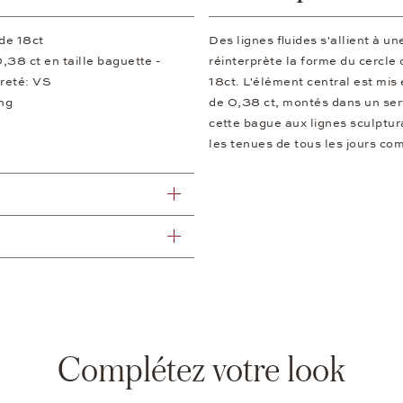
 de 18ct
Des lignes fluides s'allient à u
,38 ct en taille baguette -
réinterprète la forme du cercle o
ureté: VS
18ct. L'élément central est mis 
ing
de 0,38 ct, montés dans un sert
cette bague aux lignes sculptur
les tenues de tous les jours co
Complétez votre look