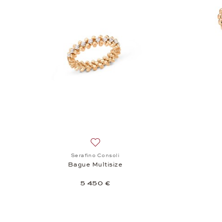
Ajouter à la liste de souhaits: Serafino
Serafino Consoli
Bague Multisize
5 450 €