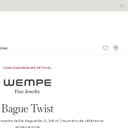
olex
Liste de s
Stan
CONCESSIONNAIRE OFFICIEL
Bague Twist
iamants taille baguette 0,38 ct | Numéro de référence
40RG4208