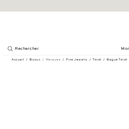
Jump to:
Rechercher
Mon
Accueil
Bijoux
Marques
Fine Jewelry
Twist
Bague Twist
Bague Twist