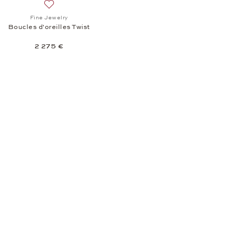
e Jewelry, Pendentif One, 2 845 €
Ajouter à la liste de souhaits: Fine Jewelry, Boucles d'o
Fine Jewelry
Boucles d'oreilles Twist
2 275 €