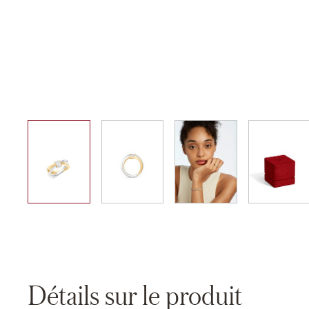
01
02
03
04
Détails sur le produit