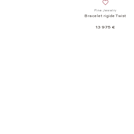
Ajouter à la li
Fine Jewelry
Bracelet rigide Twist
13 975 €