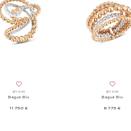
 Consoli, Bague Multisize, 5 450 €
Ajouter à la liste de souhaits: BY KIM, Bague Blu, 11 750 €
Ajouter à 
BY KIM
BY KIM
Bague Blu
Bague Blu
11 750 €
8 775 €