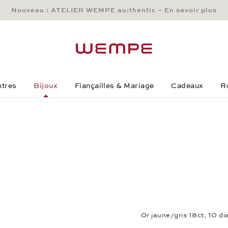
Nouveau : ATELIER WEMPE au:thentic – En savoir plus
Main Content
Main Menu
Search
Footer
tres
Bijoux
Fiançailles & Mariage
Cadeaux
R
Or jaune/gris 18ct, 10 d