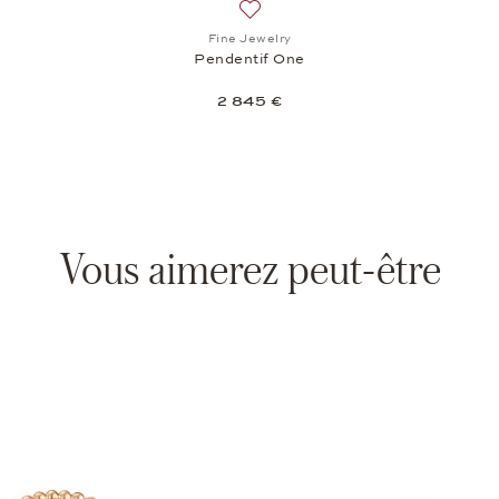
ste de souhaits: Fine Jewelry, Bracelet rigide Twist, 13 975 €
Ajouter à la liste de souhaits: Fin
Fine Jewelry
Pendentif One
2 845 €
Vous aimerez peut-être