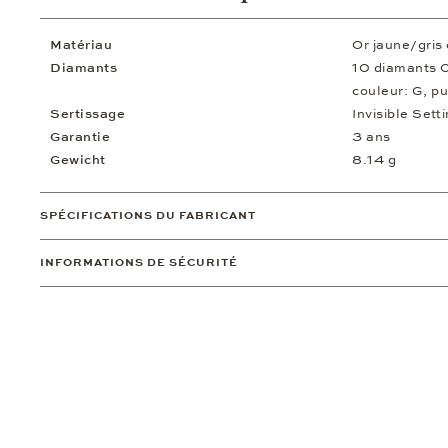
Matériau
Or jaune/gris
Diamants
10 diamants 0
couleur: G, p
Sertissage
Invisible Sett
Garantie
3 ans
Gewicht
8.14 g
SPÉCIFICATIONS DU FABRICANT
INFORMATIONS DE SÉCURITÉ