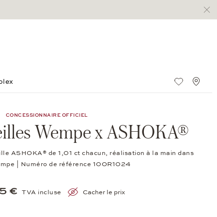
olex
Liste de s
Stan
CONCESSIONNAIRE OFFICIEL
reilles Wempe x ASHOKA®
ille ASHOKA® de 1,01 ct chacun, réalisation à la main dans
Wempe | Numéro de référence 10OR1024
5 €
TVA incluse
Cacher le prix