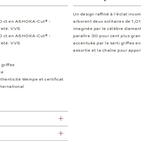
Un design raffiné à l'éclat in
00 ct en ASHOKA-Cut® -
arborent deux solitaires de 1,0
ureté: VVS
imaginée par le célèbre diaman
00 ct en ASHOKA-Cut® -
paraître 30 pour cent plus gran
ureté: VVS
accentuée par le serti griffes en
assortie et la chaîne pour appo
 griffes
le
uthenticité Wempe et certificat
nternational