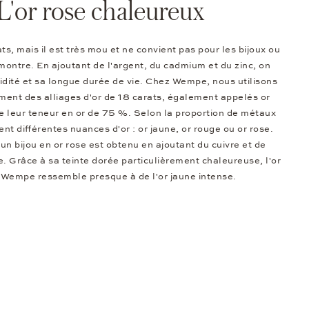
L'or rose chaleureux
ats, mais il est très mou et ne convient pas pour les bijoux ou
 montre. En ajoutant de l'argent, du cadmium et du zinc, on
dité et sa longue durée de vie. Chez Wempe, nous utilisons
ment des alliages d'or de 18 carats, également appelés or
e leur teneur en or de 75 %. Selon la proportion de métaux
ent différentes nuances d'or : or jaune, or rouge ou or rose.
'un bijou en or rose est obtenu en ajoutant du cuivre et de
age. Grâce à sa teinte dorée particulièrement chaleureuse, l'or
 Wempe ressemble presque à de l'or jaune intense.