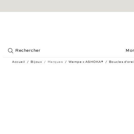
Jump to:
Rechercher
Mon
Accueil
Bijoux
Marques
Wempe x ASHOKA®
Boucles d'or
Boucles d'oreilles Wempe x ASHOKA