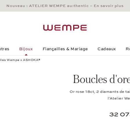
Nouveau : ATELIER WEMPE au:thentic – En savoir plus
Main Content
Main Menu
Search
Footer
tres
Bijoux
Fiançailles & Mariage
Cadeaux
R
eilles Wempe x ASHOKA®
®
Boucles d'o
Or rose 18ct, 2 diamants de ta
l'Atelier 
32 07