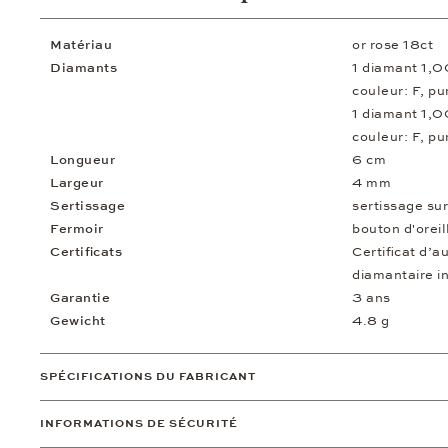
Matériau
or rose 18ct
Diamants
1 diamant 1,
couleur: F, p
1 diamant 1,
couleur: F, p
Longueur
6 cm
Largeur
4 mm
Sertissage
sertissage sur
Fermoir
bouton d'oreil
Certificats
Certificat d’a
diamantaire i
Garantie
3 ans
Gewicht
4.8 g
SPÉCIFICATIONS DU FABRICANT
INFORMATIONS DE SÉCURITÉ