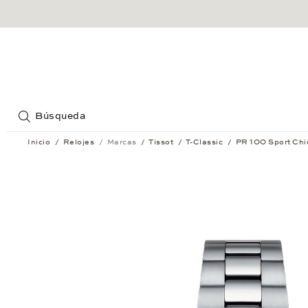
Jump to:
Búsqueda
Inicio
Relojes
Marcas
Tissot
T-Classic
PR 100 Sport Chi
PR 100 Sport Chic Lady