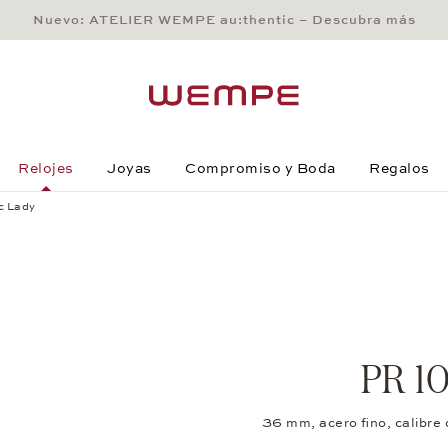
Nuevo: ATELIER WEMPE au:thentic – Descubra más
Main Content
Main Menu
Search
Footer
Relojes
Joyas
Compromiso y Boda
Regalos
c Lady
PR 10
36 mm, acero fino, calibre