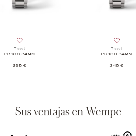
100 Sport Chic Lady, 445 €
Añadir a la lista de deseos: Tissot, PR 100 34MM, 295 €
Añadir a 
Tissot
Tissot
PR 100 34MM
PR 100 34MM
295 €
345 €
Sus ventajas en Wempe