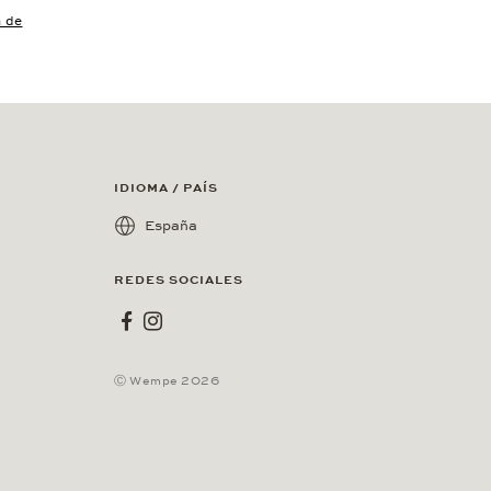
a de
IDIOMA / PAÍS
España
REDES SOCIALES
Wempe en Facebook
Wempe en Instagram
Ⓒ Wempe 2026