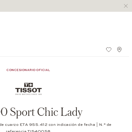
Lista de 
Stan
CONCESIONARIO OFICIAL
0 Sport Chic Lady
 de cuarzo ETA 955.412 con indicación de fecha | N.° de
referencia TI540058