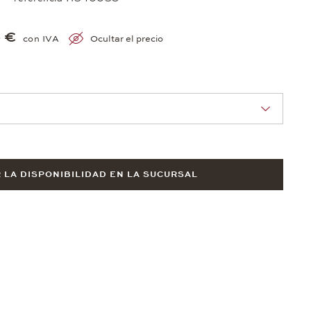
 €
con IVA
Ocultar el precio
nn Sie eine Auswahl treffen.
LA DISPONIBILIDAD EN LA SUCURSAL