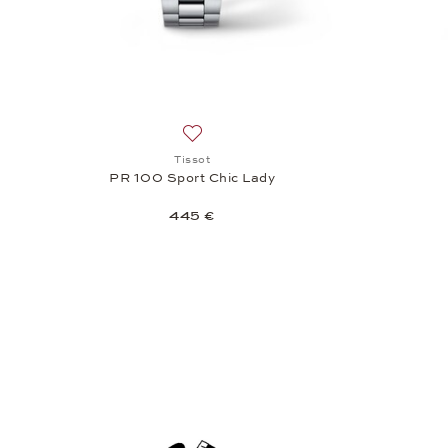
Añadir a la lista de deseos: Tissot, PR 
Tissot
PR 100 Sport Chic Lady
445 €