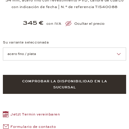
34 mm, acero fino con revestimiento PVD, calibre de cuarzo
con indicación de fecha | N.° de referencia TI540088
345 €
con IVA
Ocultar el precio
Su variante seleccionada
Achtung: Die Seite lädt neu, wenn Sie eine Auswahl treffen.
COMPROBAR LA DISPONIBILIDAD EN LA
SUCURSAL
Jetzt Termin vereinbaren
Formulario de contacto