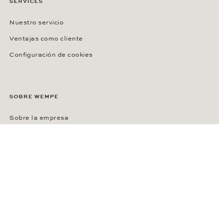
SERVICES
Nuestro servicio
Ventajas como cliente
Configuración de cookies
SOBRE WEMPE
Sobre la empresa
Kontorhaus Stubbenhuk
Carrera
Publicaciones
Sala de prensa
Política de privacidad
Términos y Condiciones