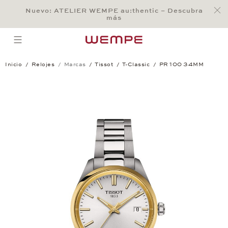
Jump to:
Nuevo: ATELIER WEMPE au:thentic – Descubra
Main Content
Main Menu
Search
Footer
más
BÚSQUEDA
open menu
Inicio
Relojes
Marcas
Tissot
T-Classic
PR 100 34MM
PR 100 34MM