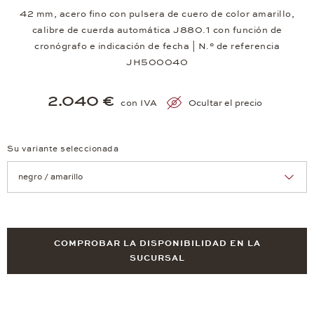
42 mm, acero fino con pulsera de cuero de color amarillo,
calibre de cuerda automática J880.1 con función de
cronógrafo e indicación de fecha | N.° de referencia
JH500040
2.040 €
con IVA
Ocultar el precio
Su variante seleccionada
Achtung: Die Seite lädt neu, wenn Sie eine Auswahl treffen.
COMPROBAR LA DISPONIBILIDAD EN LA
SUCURSAL