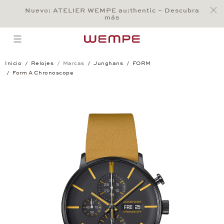
Jump to:
Nuevo: ATELIER WEMPE au:thentic – Descubra
Main Content
Main Menu
Search
Footer
más
BÚSQUEDA
open menu
Inicio
Relojes
Marcas
Junghans
FORM
Form A Chronoscope
Form A Chronoscope