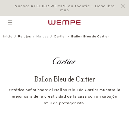
Jump to:
Nuevo: ATELIER WEMPE au:thentic – Descubra
Main Content
Main Menu
Search
Footer
más
BÚSQUEDA
open menu
Inicio
Relojes
Marcas
Cartier
Ballon Bleu de Cartier
Ballon Bleu de Cartier
Estética sofisticada: el Ballon Bleu de Cartier muestra la
mejor cara de la creatividad de la casa con un cabujón
azul de protagonista.