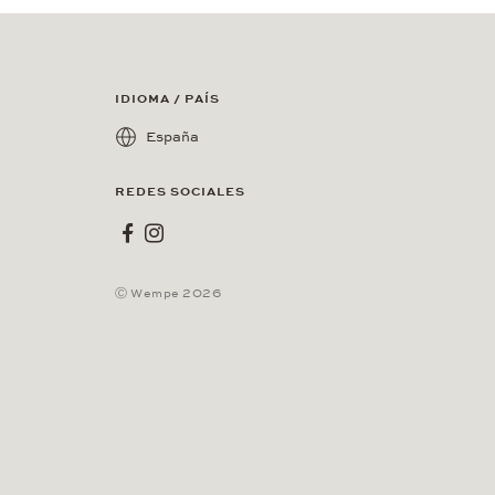
IDIOMA / PAÍS
España
REDES SOCIALES
Wempe en Facebook
Wempe en Instagram
Ⓒ Wempe 2026
A