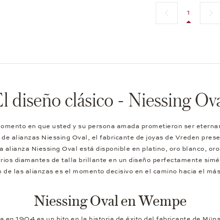
Página anterior
Sigui
1
l diseño clásico - Niessing Ov
l momento en que usted y su persona amada prometieron ser eternam
a de alianzas Niessing Oval, el fabricante de joyas de Vreden pres
alianza Niessing Oval está disponible en platino, oro blanco, oro 
ios diamantes de talla brillante en un diseño perfectamente simét
n de las alianzas es el momento decisivo en el camino hacia el más
Niessing Oval en Wempe
ra en 1904 es un hito en la historia de éxito del fabricante de M