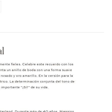
ente página
al
ente fieles. Celebre este recuerdo con los
enta un anillo de boda con una forma suave
rosado y oro amarillo. En la versión para la
rico. La determinación conjunta del tono de
 importante "¡Sí!" de su vida.
ünsterland. Durante más de 40 años, Niessing