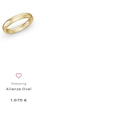
Añadir a la lista de deseos: Niessing, Alianza Oval, 1.975 €
Niessing
Alianza Oval
1.975 €