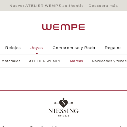
Nuevo: ATELIER WEMPE au:thentic – Descubra más
Main Content
Main Menu
Search
Footer
Relojes
Joyas
Compromiso y Boda
Regalos
Materiales
ATELIER WEMPE
Marcas
Novedades y tende