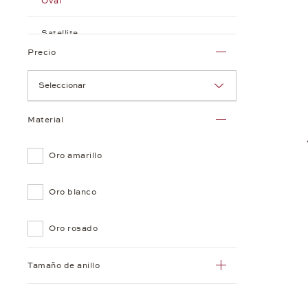
Oval
Satellite
Precio
Soft Classic
Seleccionar
Soft Cube
Material
Tonneau
Oro amarillo
Triangle
Oro blanco
Unfold
Woven Love
Oro rosado
Tamaño de anillo