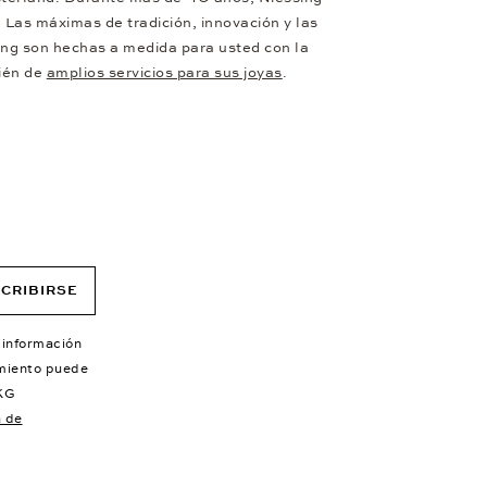
Las máximas de tradición, innovación y las
sing son hechas a medida para usted con la
bién de
amplios servicios para sus joyas
.
CRIBIRSE
 información
imiento puede
KG
a de