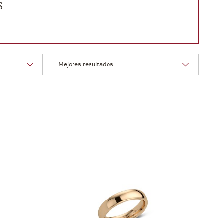
s
Orden: