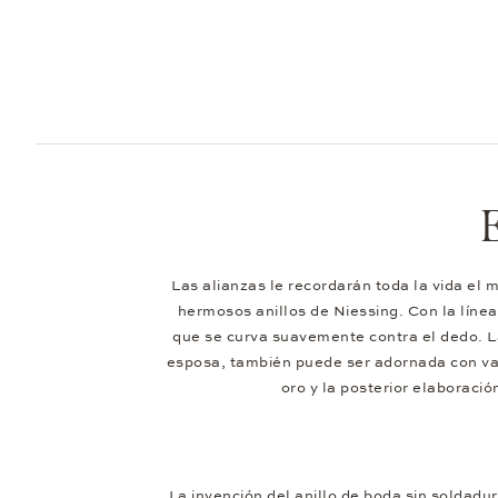
E
Las alianzas le recordarán toda la vida e
hermosos anillos de Niessing. Con la líne
que se curva suavemente contra el dedo. La 
esposa, también puede ser adornada con var
oro y la posterior elaboració
La invención del anillo de boda sin soldadu