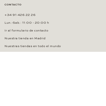
CONTACTO
+34 91 426 22 26
Lun.-Sab.: 11:00 - 20:00 h
Ir al formulario de contacto
Nuestra tienda en Madrid
Nuestras tiendas en todo el mundo
SERVICES
Nuestro servicio
Ventajas como cliente
Configuración de cookies