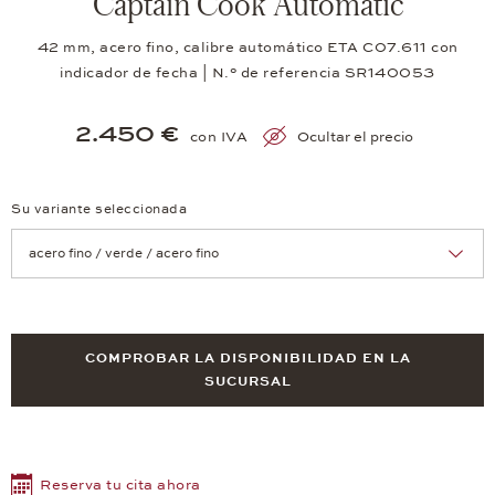
Captain Cook Automatic
42 mm, acero fino, calibre automático ETA C07.611 con
indicador de fecha | N.° de referencia SR140053
2.450 €
con IVA
Ocultar el precio
Su variante seleccionada
Achtung: Die Seite lädt neu, wenn Sie eine Auswahl treffen.
COMPROBAR LA DISPONIBILIDAD EN LA
SUCURSAL
Reserva tu cita ahora