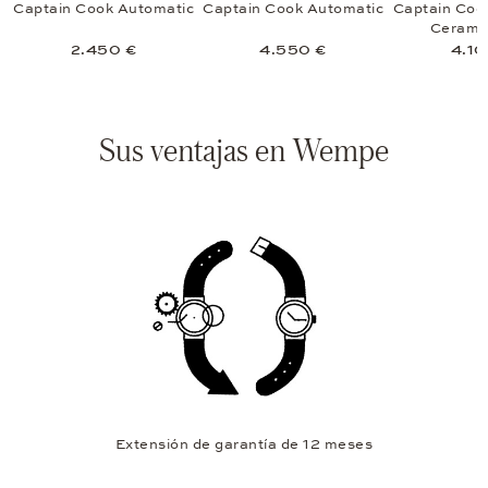
h
Captain Cook Automatic
Captain Cook Automatic
Captain Coo
n
Ceramic
2.450 €
4.550 €
4.10
Sus ventajas en Wempe
Extensión de garantía de 12 meses