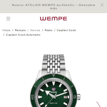
Jump to:
Nuevo: ATELIER WEMPE au:thentic – Descubra
Main Content
Main Menu
Search
Footer
más
BÚSQUEDA
open menu
Inicio
Relojes
Marcas
Rado
Captain Cook
Captain Cook Automatic
Captain Cook Automatic