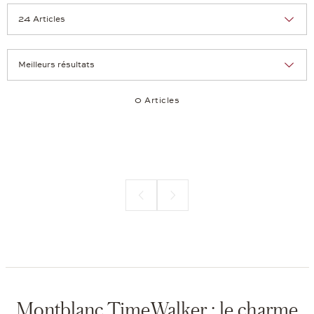
Tri :
Nombre d'articles par page:
0 Articles
Page précédente
Page suivante
Montblanc TimeWalker : le charme