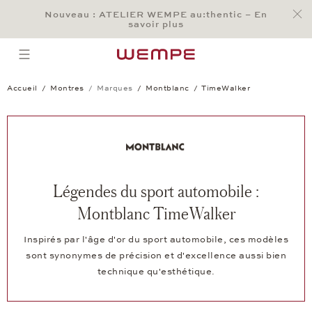
Jump to:
Nouveau : ATELIER WEMPE au:thentic – En
Main Content
Main Menu
Search
Footer
savoir plus
RECHERCHER
open menu
Accueil
Montres
Marques
Montblanc
TimeWalker
Légendes du sport automobile :
Montblanc TimeWalker
Inspirés par l'âge d'or du sport automobile, ces modèles
sont synonymes de précision et d'excellence aussi bien
technique qu'esthétique.