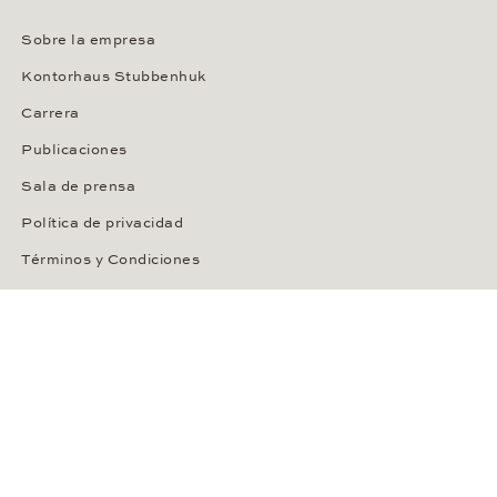
Sobre la empresa
Kontorhaus Stubbenhuk
Carrera
Publicaciones
Sala de prensa
Política de privacidad
Términos y Condiciones
Aviso legal
S.I.I.
Transparenzhinweis KI
IDIOMA / PAÍS