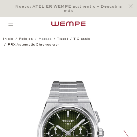
Jump to:
Nuevo: ATELIER WEMPE au:thentic – Descubra
Main Content
Main Menu
Search
Footer
más
BÚSQUEDA
open menu
Inicio
Relojes
Marcas
Tissot
T-Classic
PRX Automatic Chronograph
PRX Automatic Chronograph