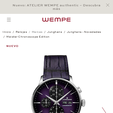
Jump to:
Nuevo: ATELIER WEMPE au:thentic – Descubra
Main Content
Main Menu
Search
Footer
más
BÚSQUEDA
open menu
Inicio
Relojes
Marcas
Junghans
Junghans - Novedades
Meister Chronoscope Edition
Meister Chronoscope Edition
NUEVO