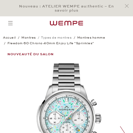
Jump to:
Nouveau : ATELIER WEMPE au:thentic – En
Main Content
Main Menu
Search
Footer
savoir plus
RECHERCHER
open menu
Accueil
Montres
Types de montres
Montres homme
Freedom 60 Chrono 40mm Enjoy Life "Sprinkles"
Freedom 60 Chrono 40mm Enjoy Life "S
NOUVEAUTÉ DU SALON