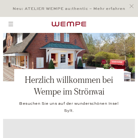
Jump to:
Main Content
Main Menu
Search
Footer
Neu: ATELIER WEMPE au:thentic – Mehr erfahren
SUCHE
open menu
Herzlich willkommen bei
Wempe im Strönwai
Besuchen Sie uns auf der wunderschönen Insel
Sylt.